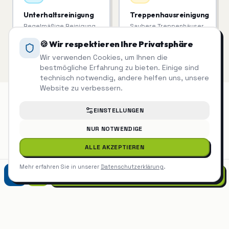
Unterhaltsreinigung
Treppenhausreinigung
Regelmäßige Reinigung,
Saubere Treppenhäuser
die man sieht.
= zufriedene Mieter.
🍪 Wir respektieren Ihre Privatsphäre
Wir verwenden Cookies, um Ihnen die
bestmögliche Erfahrung zu bieten. Einige sind
technisch notwendig, andere helfen uns, unsere
Website zu verbessern.
EINSTELLUNGEN
Facility Management
auch in der
NUR NOTWENDIGE
Nähe
ALLE AKZEPTIEREN
Mehr erfahren Sie in unserer
Datenschutzerklärung
.
0821 90788870
Facility Management
Friedberg
Facility Management
Gersthofen