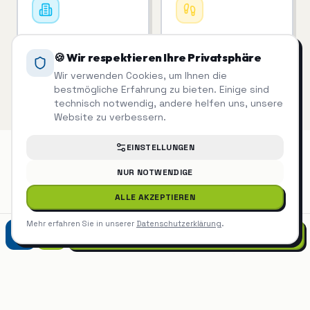
Unterhaltsreinigung
Treppenhausreinigung
Regelmäßige Reinigung,
Saubere Treppenhäuser
🍪 Wir respektieren Ihre Privatsphäre
die man sieht.
= zufriedene Mieter.
Wir verwenden Cookies, um Ihnen die
bestmögliche Erfahrung zu bieten. Einige sind
technisch notwendig, andere helfen uns, unsere
Website zu verbessern.
EINSTELLUNGEN
NUR NOTWENDIGE
Winterdienst
auch in der Nähe
ALLE AKZEPTIEREN
Mehr erfahren Sie in unserer
Datenschutzerklärung
.
Winterdienst
Augsburg
0821 90788870
Winterdienst
Gersthofen