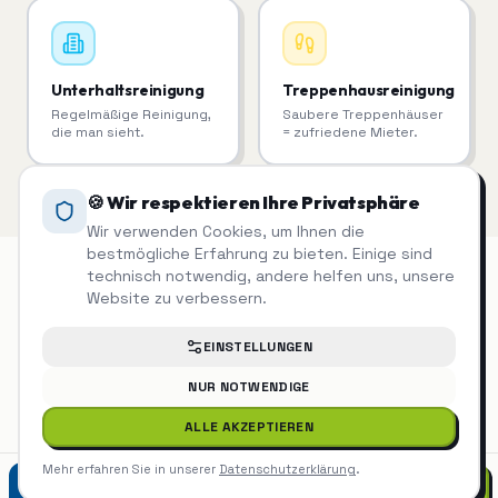
Unterhaltsreinigung
Treppenhausreinigung
Regelmäßige Reinigung,
Saubere Treppenhäuser
die man sieht.
= zufriedene Mieter.
🍪 Wir respektieren Ihre Privatsphäre
Wir verwenden Cookies, um Ihnen die
bestmögliche Erfahrung zu bieten. Einige sind
technisch notwendig, andere helfen uns, unsere
Website zu verbessern.
Facility Management
auch in der
EINSTELLUNGEN
Nähe
NUR NOTWENDIGE
ALLE AKZEPTIEREN
Facility Management
Böblingen
Mehr erfahren Sie in unserer
Datenschutzerklärung
.
07452 9299975
Facility Management
Sindelfingen