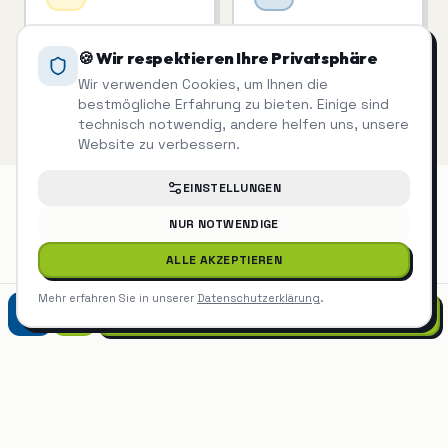
Treppenhausreinigung
Winterdienst
Saubere Treppenhäuser
Räum- & Streupflicht?
🍪 Wir respektieren Ihre Privatsphäre
= zufriedene Mieter.
Haben wir im Griff.
Wir verwenden Cookies, um Ihnen die
bestmögliche Erfahrung zu bieten. Einige sind
technisch notwendig, andere helfen uns, unsere
Website zu verbessern.
EINSTELLUNGEN
NUR NOTWENDIGE
Unterhaltsreinigung
auch in der
ALLE AKZEPTIEREN
Nähe
Mehr erfahren Sie in unserer
Datenschutzerklärung
.
0821 90788870
Unterhaltsreinigung
Ulm