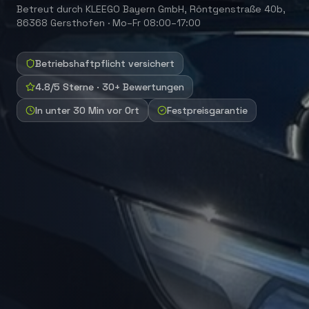
Betreut durch
KLEEGO Bayern GmbH
,
Röntgenstraße 40b,
86368 Gersthofen
·
Mo–Fr 08:00–17:00
Betriebshaftpflicht versichert
4.8/5 Sterne · 30+ Bewertungen
In unter 30 Min vor Ort
Festpreisgarantie