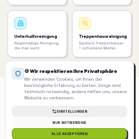
Unterhaltsreinigung
Treppenhausreinigung
Regelmäßige Reinigung,
Saubere Treppenhäuser
die man sieht.
= zufriedene Mieter.
🍪 Wir respektieren Ihre Privatsphäre
Wir verwenden Cookies, um Ihnen die
bestmögliche Erfahrung zu bieten. Einige sind
technisch notwendig, andere helfen uns, unsere
Website zu verbessern.
Entrümpelung &
Haushaltsauflösung
auch in der
EINSTELLUNGEN
Nähe
NUR NOTWENDIGE
ALLE AKZEPTIEREN