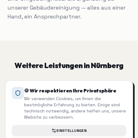
unserer Gebäudereinigung — alles aus einer
Hand, ein Ansprechpartner.
Weitere Leistungen in
Nürnberg
🍪 Wir respektieren Ihre Privatsphäre
Wir verwenden Cookies, um Ihnen die
bestmögliche Erfahrung zu bieten. Einige sind
Hausmeisterservice
Gebäudereinigung
technisch notwendig, andere helfen uns, unsere
Alles rund ums Gebäude
Professionelle
Website zu verbessern.
— zuverlässig erledigt.
Sauberkeit für Ihr
Objekt.
EINSTELLUNGEN