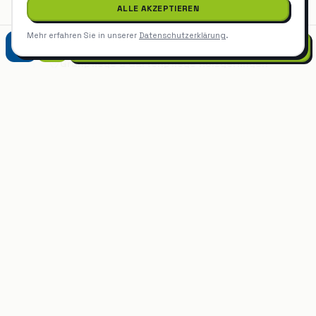
ALLE AKZEPTIEREN
Grünpflege & Gartenpflege
Herrenberg
Mehr erfahren Sie in unserer
Datenschutzerklärung
.
07452 9299975
Grünpflege & Gartenpflege
Holzgerlingen
Grünpflege & Gartenpflege
Schönaich
Grünpflege & Gartenpflege
in
Böblingen
anfragen
Kostenlos, unverbindlich — buchen Sie direkt
einen Beratungstermin.