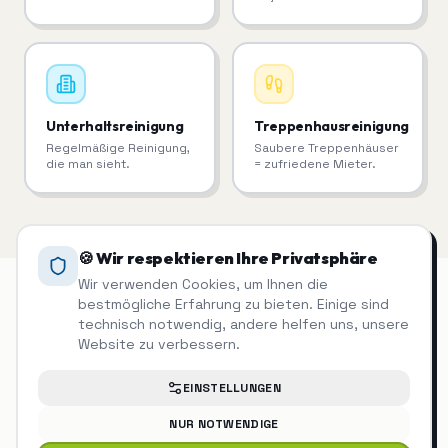
Unterhaltsreinigung
Treppenhausreinigung
Regelmäßige Reinigung,
Saubere Treppenhäuser
die man sieht.
= zufriedene Mieter.
🍪 Wir respektieren Ihre Privatsphäre
Wir verwenden Cookies, um Ihnen die
bestmögliche Erfahrung zu bieten. Einige sind
technisch notwendig, andere helfen uns, unsere
Grünpflege & Gartenpflege
auch in
Website zu verbessern.
der Nähe
EINSTELLUNGEN
NUR NOTWENDIGE
Grünpflege & Gartenpflege
Sindelfingen