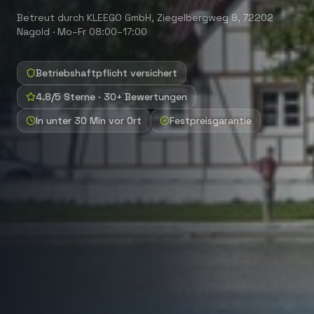
Betreut durch
KLEEGO GmbH
,
Ziegelbergweg 9, 72202
Nagold
·
Mo–Fr 08:00–17:00
Betriebshaftpflicht versichert
4.8/5 Sterne · 30+ Bewertungen
In unter 30 Min vor Ort
Festpreisgarantie