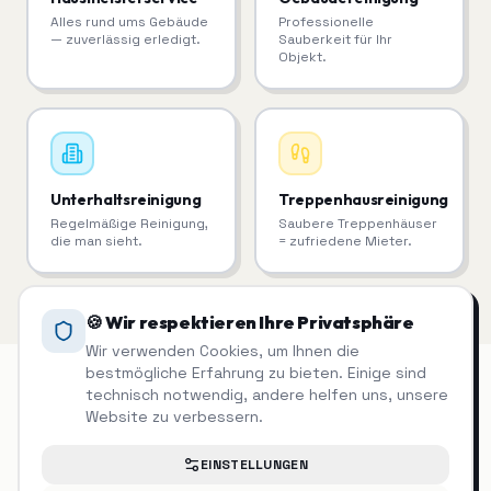
Alles rund ums Gebäude
Professionelle
— zuverlässig erledigt.
Sauberkeit für Ihr
Objekt.
Unterhaltsreinigung
Treppenhausreinigung
Regelmäßige Reinigung,
Saubere Treppenhäuser
die man sieht.
= zufriedene Mieter.
🍪 Wir respektieren Ihre Privatsphäre
Wir verwenden Cookies, um Ihnen die
bestmögliche Erfahrung zu bieten. Einige sind
technisch notwendig, andere helfen uns, unsere
Website zu verbessern.
Grünpflege & Gartenpflege
auch in
der Nähe
EINSTELLUNGEN