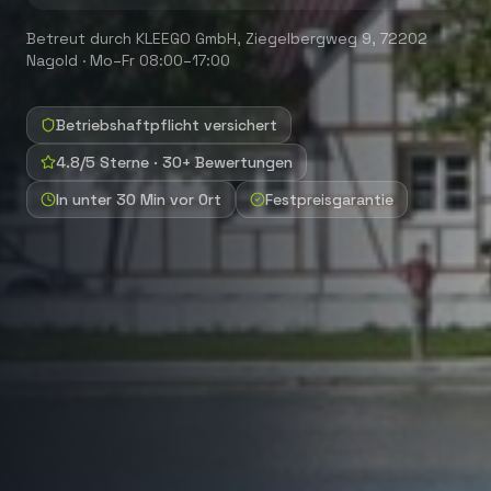
Betreut durch
KLEEGO GmbH
,
Ziegelbergweg 9, 72202
Nagold
·
Mo–Fr 08:00–17:00
Betriebshaftpflicht versichert
4.8/5 Sterne · 30+ Bewertungen
In unter 30 Min vor Ort
Festpreisgarantie