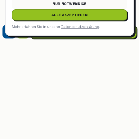
NUR NOTWENDIGE
ALLE AKZEPTIEREN
Grünpflege & Gartenpflege
Böblingen
Mehr erfahren Sie in unserer
Datenschutzerklärung
.
Grünpflege & Gartenpflege
Herrenberg
07452 9299975
Grünpflege & Gartenpflege
Holzgerlingen
Grünpflege & Gartenpflege
Schönaich
Grünpflege & Gartenpflege
in
Sindelfingen
anfragen
Kostenlos, unverbindlich — buchen Sie direkt