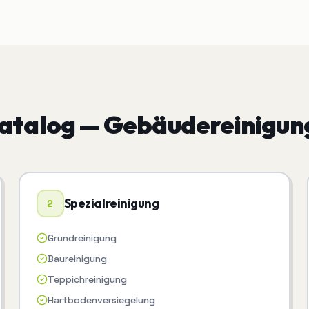
katalog —
Gebäudereinigun
Spezialreinigung
2
Grundreinigung
Baureinigung
Teppichreinigung
Hartbodenversiegelung