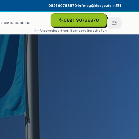
·
·
·
in
📷
f
0821 90788870
info-by@kleego.de
0821 90788870
TERMIN BUCHEN
Ihr Ansprechpartner:
Standort Gersthofen