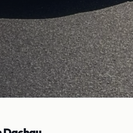
n
Dachau