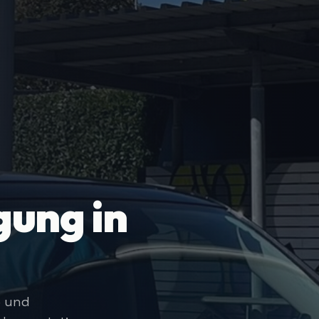
ung in
e und