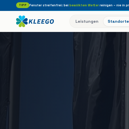
TIPP
Fenster streifenfrei: bei
bewölktem Wetter
reinigen – nie in p
Leistungen
Standorte