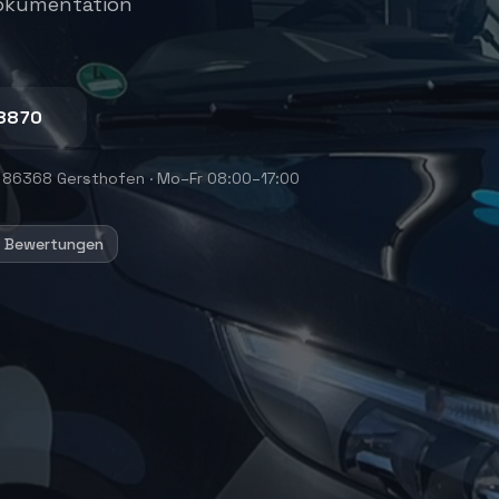
Dokumentation
8870
 86368 Gersthofen
·
Mo–Fr 08:00–17:00
+ Bewertungen