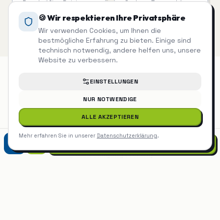
Regelmäßige Reinigung,
Saubere Treppenhäuser
die man sieht.
= zufriedene Mieter.
🍪 Wir respektieren Ihre Privatsphäre
Wir verwenden Cookies, um Ihnen die
bestmögliche Erfahrung zu bieten. Einige sind
technisch notwendig, andere helfen uns, unsere
Website zu verbessern.
EINSTELLUNGEN
Glasreinigung
auch in der Nähe
NUR NOTWENDIGE
ALLE AKZEPTIEREN
Glasreinigung
München
Mehr erfahren Sie in unserer
Datenschutzerklärung
.
0821 90788870
Glasreinigung
Freising