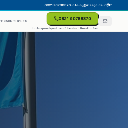
·
·
·
in
📷
f
0821 90788870
info-by@kleego.de
0821 90788870
TERMIN BUCHEN
Ihr Ansprechpartner:
Standort Gersthofen