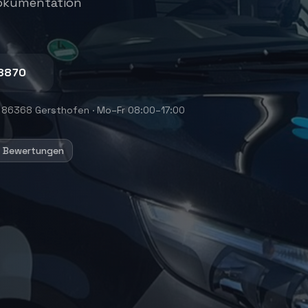
Dokumentation
8870
 86368 Gersthofen
·
Mo–Fr 08:00–17:00
+ Bewertungen