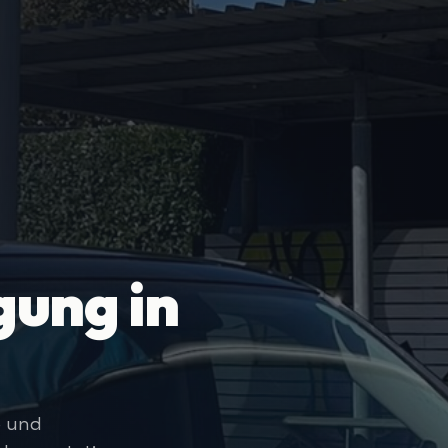
ung in
e und