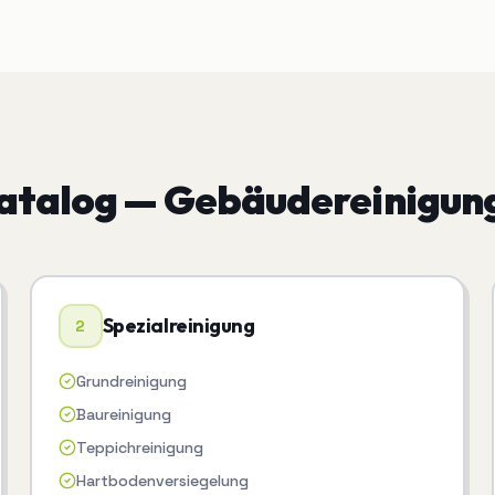
katalog —
Gebäudereinigun
Spezialreinigung
2
Grundreinigung
Baureinigung
Teppichreinigung
Hartbodenversiegelung