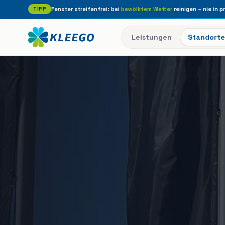
TIPP
Fenster streifenfrei: bei
bewölktem Wetter
reinigen – nie in p
Leistungen
Standorte