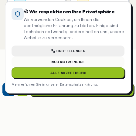
Unterhaltsreinigung
Treppenhausreinigung
🍪 Wir respektieren Ihre Privatsphäre
Regelmäßige Reinigung,
Saubere Treppenhäuser
Wir verwenden Cookies, um Ihnen die
die man sieht.
= zufriedene Mieter.
bestmögliche Erfahrung zu bieten. Einige sind
technisch notwendig, andere helfen uns, unsere
Website zu verbessern.
EINSTELLUNGEN
NUR NOTWENDIGE
Winterdienst
auch in der Nähe
ALLE AKZEPTIEREN
Mehr erfahren Sie in unserer
Datenschutzerklärung
.
0821 90788870
Winterdienst
München
Winterdienst
Dachau