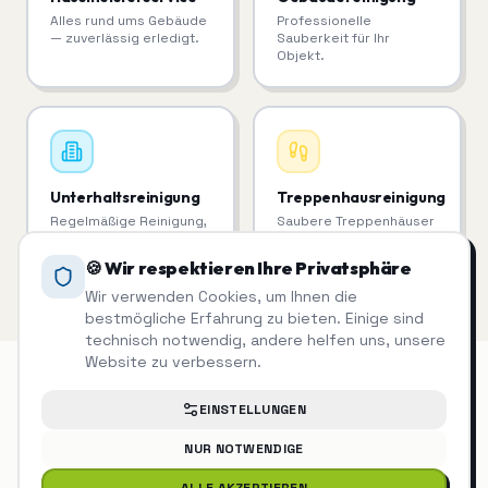
Alles rund ums Gebäude
Professionelle
— zuverlässig erledigt.
Sauberkeit für Ihr
Objekt.
Unterhaltsreinigung
Treppenhausreinigung
Regelmäßige Reinigung,
Saubere Treppenhäuser
die man sieht.
= zufriedene Mieter.
🍪 Wir respektieren Ihre Privatsphäre
Wir verwenden Cookies, um Ihnen die
bestmögliche Erfahrung zu bieten. Einige sind
technisch notwendig, andere helfen uns, unsere
Website zu verbessern.
EINSTELLUNGEN
Facility Management
auch in der
NUR NOTWENDIGE
Nähe