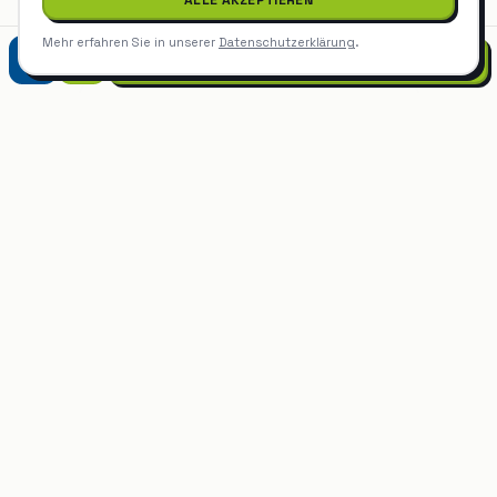
ALLE AKZEPTIEREN
Mehr erfahren Sie in unserer
Datenschutzerklärung
.
Facility Management
Böblingen
07452 9299975
Facility Management
Sindelfingen
Facility Management
Herrenberg
Facility Management
Schönaich
Facility Management
in
Holzgerlingen
anfragen
Kostenlos, unverbindlich — buchen Sie direkt