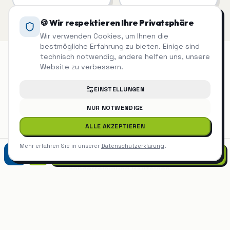
🍪 Wir respektieren Ihre Privatsphäre
Wir verwenden Cookies, um Ihnen die
bestmögliche Erfahrung zu bieten. Einige sind
technisch notwendig, andere helfen uns, unsere
Website zu verbessern.
Sonderreinigung
auch in der Nähe
EINSTELLUNGEN
NUR NOTWENDIGE
Sonderreinigung
Bondorf
ALLE AKZEPTIEREN
Sonderreinigung
Jettingen
Mehr erfahren Sie in unserer
Datenschutzerklärung
.
07452 9299975
Sonderreinigung
Gäufelden