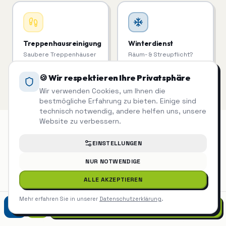
Treppenhausreinigung
Winterdienst
Saubere Treppenhäuser
Räum- & Streupflicht?
= zufriedene Mieter.
Haben wir im Griff.
🍪 Wir respektieren Ihre Privatsphäre
Wir verwenden Cookies, um Ihnen die
bestmögliche Erfahrung zu bieten. Einige sind
technisch notwendig, andere helfen uns, unsere
Website zu verbessern.
EINSTELLUNGEN
Unterhaltsreinigung
auch in der
NUR NOTWENDIGE
Nähe
ALLE AKZEPTIEREN
Mehr erfahren Sie in unserer
Datenschutzerklärung
.
Unterhaltsreinigung
Bondorf
07452 9299975