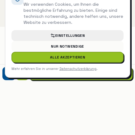
Wir verwenden Cookies, um Ihnen die
bestmögliche Erfahrung zu bieten. Einige sind
technisch notwendig, andere helfen uns, unsere
Website zu verbessern.
EINSTELLUNGEN
NUR NOTWENDIGE
Glasreinigung
auch in der Nähe
ALLE AKZEPTIEREN
Mehr erfahren Sie in unserer
Datenschutzerklärung
.
Glasreinigung
Leonberg
07452 9299975
Glasreinigung
in
Stuttgart
anfragen