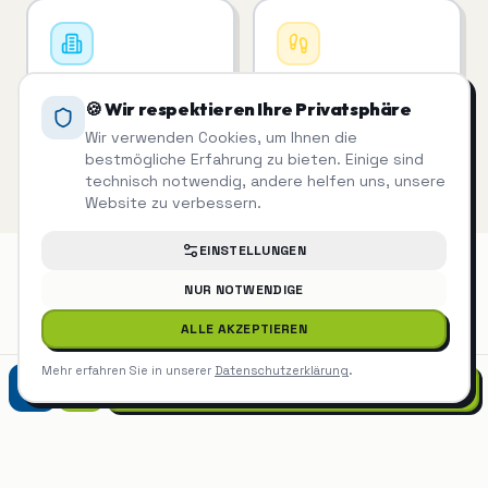
Unterhaltsreinigung
Treppenhausreinigung
🍪 Wir respektieren Ihre Privatsphäre
Regelmäßige Reinigung,
Saubere Treppenhäuser
die man sieht.
= zufriedene Mieter.
Wir verwenden Cookies, um Ihnen die
bestmögliche Erfahrung zu bieten. Einige sind
technisch notwendig, andere helfen uns, unsere
Website zu verbessern.
EINSTELLUNGEN
NUR NOTWENDIGE
Glasreinigung
auch in der Nähe
ALLE AKZEPTIEREN
Mehr erfahren Sie in unserer
Datenschutzerklärung
.
07452 9299975
Glasreinigung
Tübingen
Glasreinigung
Ammerbuch