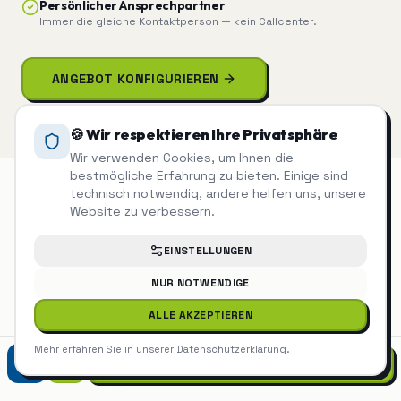
Persönlicher Ansprechpartner
Immer die gleiche Kontaktperson — kein Callcenter.
ANGEBOT KONFIGURIEREN
🍪 Wir respektieren Ihre Privatsphäre
Wir verwenden Cookies, um Ihnen die
bestmögliche Erfahrung zu bieten. Einige sind
technisch notwendig, andere helfen uns, unsere
Website zu verbessern.
Facility Management in
EINSTELLUNGEN
Holzgerlingen
NUR NOTWENDIGE
Holzgerlingen im Schönbuch ist Teil unseres
ALLE AKZEPTIEREN
Kerngebiets im Landkreis Böblingen. Die
Wohnanlagen rund um das Zentrum sowie
Mehr erfahren Sie in unserer
Datenschutzerklärung
.
JETZT ANRUFEN
die Gewerbegebiete am Ortsrand betreuen