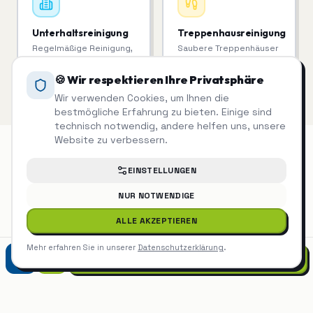
Unterhaltsreinigung
Treppenhausreinigung
Regelmäßige Reinigung,
Saubere Treppenhäuser
die man sieht.
= zufriedene Mieter.
🍪 Wir respektieren Ihre Privatsphäre
Wir verwenden Cookies, um Ihnen die
bestmögliche Erfahrung zu bieten. Einige sind
technisch notwendig, andere helfen uns, unsere
Website zu verbessern.
EINSTELLUNGEN
Grünpflege & Gartenpflege
auch in
NUR NOTWENDIGE
der Nähe
ALLE AKZEPTIEREN
Mehr erfahren Sie in unserer
Datenschutzerklärung
.
Grünpflege & Gartenpflege
Stuttgart
07452 9299975