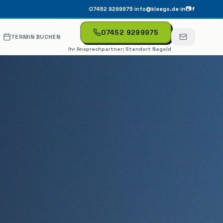
·
·
·
in
📷
f
07452 9299975
info@kleego.de
07452 9299975
TERMIN BUCHEN
Ihr Ansprechpartner:
Standort Nagold