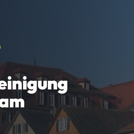
g
einigung
 am