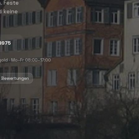
. Feste
d keine
9975
gold
·
Mo–Fr 08:00–17:00
+ Bewertungen