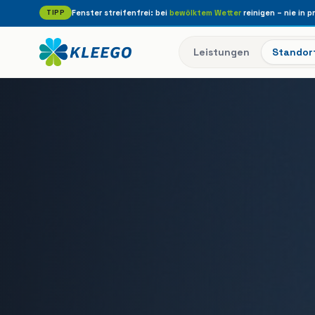
TIPP
Fenster streifenfrei: bei
bewölktem Wetter
reinigen – nie in p
Leistungen
Standor