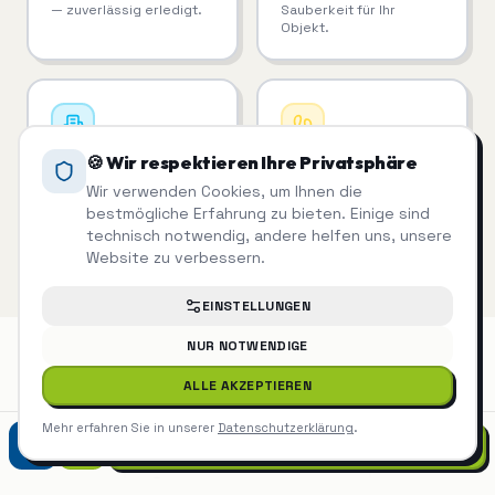
— zuverlässig erledigt.
Sauberkeit für Ihr
Objekt.
🍪 Wir respektieren Ihre Privatsphäre
Unterhaltsreinigung
Treppenhausreinigung
Wir verwenden Cookies, um Ihnen die
Regelmäßige Reinigung,
Saubere Treppenhäuser
bestmögliche Erfahrung zu bieten. Einige sind
die man sieht.
= zufriedene Mieter.
technisch notwendig, andere helfen uns, unsere
Website zu verbessern.
EINSTELLUNGEN
NUR NOTWENDIGE
ALLE AKZEPTIEREN
Winterdienst
auch in der Nähe
Mehr erfahren Sie in unserer
Datenschutzerklärung
.
07452 9299975
Winterdienst
Tübingen