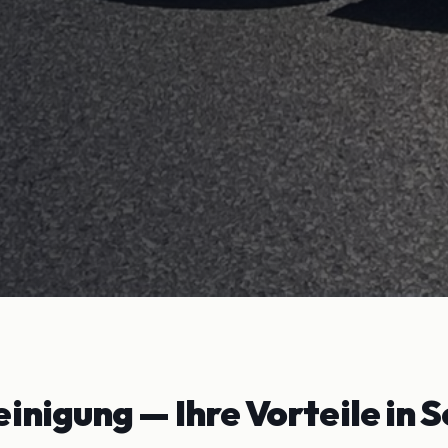
einigung
— Ihre Vorteile in
S