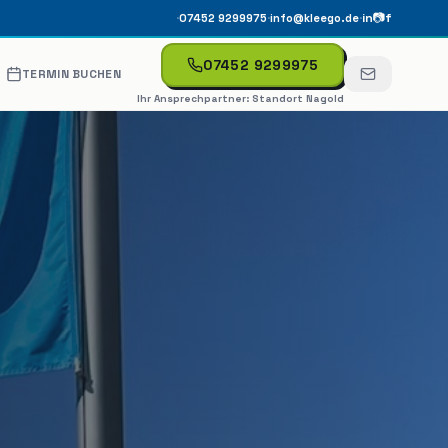
·
·
·
in
📷
f
07452 9299975
info@kleego.de
07452 9299975
TERMIN BUCHEN
Ihr Ansprechpartner:
Standort Nagold