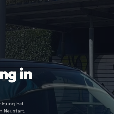
ng in
nigung bei
n Neustart.