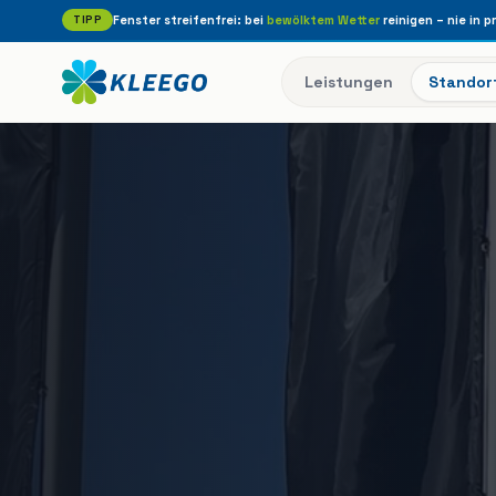
TIPP
Fenster streifenfrei: bei
bewölktem Wetter
reinigen – nie in p
Leistungen
Standor