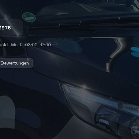
9975
gold
·
Mo–Fr 08:00–17:00
+ Bewertungen