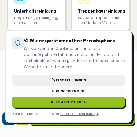
Unterhaltsreinigung
Treppenhausreinigung
Regelmäßige Reinigung,
Saubere Treppenhäuser
die man sieht.
= zufriedene Mieter.
🍪 Wir respektieren Ihre Privatsphäre
Wir verwenden Cookies, um Ihnen die
bestmögliche Erfahrung zu bieten. Einige sind
technisch notwendig, andere helfen uns, unsere
Website zu verbessern.
Glasreinigung
auch in der Nähe
EINSTELLUNGEN
NUR NOTWENDIGE
Glasreinigung
Böblingen
ALLE AKZEPTIEREN
Glasreinigung
Sindelfingen
Mehr erfahren Sie in unserer
Datenschutzerklärung
.
07452 9299975
Glasreinigung
Herrenberg