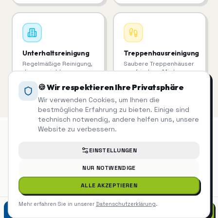
Unterhaltsreinigung
Treppenhausreinigung
Regelmäßige Reinigung,
Saubere Treppenhäuser
die man sieht.
= zufriedene Mieter.
🍪 Wir respektieren Ihre Privatsphäre
Wir verwenden Cookies, um Ihnen die
bestmögliche Erfahrung zu bieten. Einige sind
technisch notwendig, andere helfen uns, unsere
Website zu verbessern.
EINSTELLUNGEN
Winterdienst
auch in der Nähe
NUR NOTWENDIGE
ALLE AKZEPTIEREN
Winterdienst
Böblingen
Mehr erfahren Sie in unserer
Datenschutzerklärung
.
07452 9299975
Winterdienst
Herrenberg