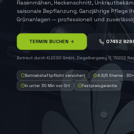
Rasenmähen, Heckenschnitt, Unkrautbekä
saisonale Bepflanzung. Ganzjährige Pflege Ih
Grünanlagen — professionell und zuverlässi
TERMIN BUCHEN
07452 929
Betreut durch
KLEEGO GmbH
,
Ziegelbergweg 9, 72202 Na
Betriebshaftpflicht versichert
4.8/5 Sterne · 30
In unter 30 Min vor Ort
Festpreisgarantie