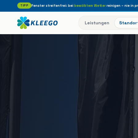
TIPP
Fenster streifenfrei: bei
bewölktem Wetter
reinigen – nie in p
Leistungen
Standor