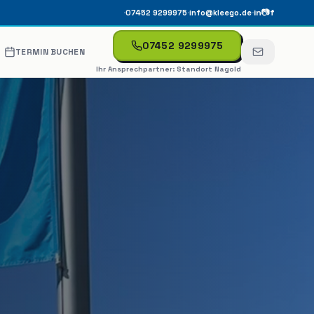
·
·
·
in
📷
f
07452 9299975
info@kleego.de
07452 9299975
TERMIN BUCHEN
Ihr Ansprechpartner:
Standort Nagold