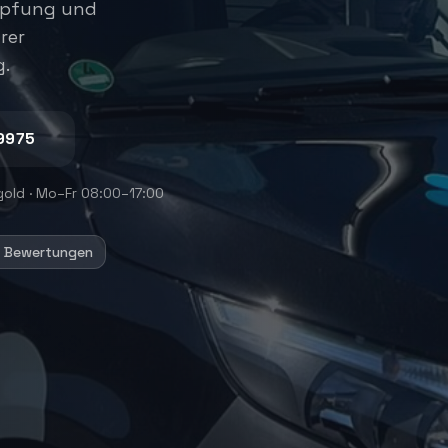
mpfung und
rer
g.
9975
gold
·
Mo–Fr 08:00–17:00
+ Bewertungen