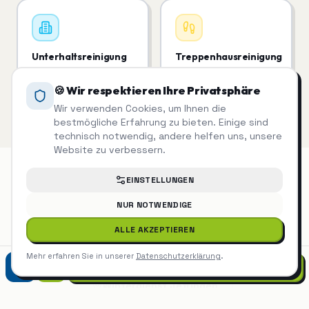
Unterhaltsreinigung
Treppenhausreinigung
Regelmäßige Reinigung,
Saubere Treppenhäuser
die man sieht.
= zufriedene Mieter.
🍪 Wir respektieren Ihre Privatsphäre
Wir verwenden Cookies, um Ihnen die
bestmögliche Erfahrung zu bieten. Einige sind
technisch notwendig, andere helfen uns, unsere
Website zu verbessern.
EINSTELLUNGEN
Winterdienst
auch in der Nähe
NUR NOTWENDIGE
ALLE AKZEPTIEREN
Winterdienst
Nagold
Mehr erfahren Sie in unserer
Datenschutzerklärung
.
07452 9299975
Winterdienst
Jettingen